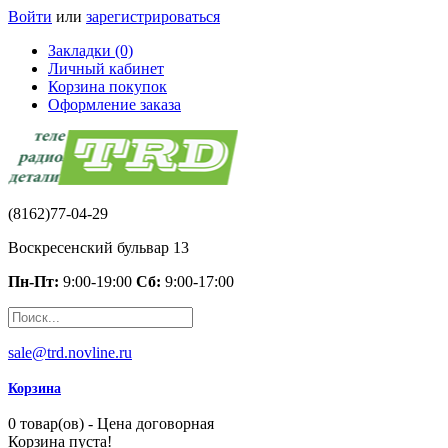
Войти
или
зарегистрироваться
Закладки (0)
Личный кабинет
Корзина покупок
Оформление заказа
(8162)77-04-29
Воскресенский бульвар 13
Пн-Пт:
9:00-19:00
Сб:
9:00-17:00
sale@trd.novline.ru
Корзина
0 товар(ов) - Цена договорная
Корзина пуста!