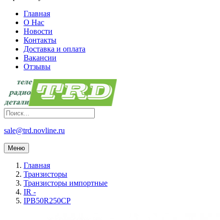
Главная
О Нас
Новости
Контакты
Доставка и оплата
Вакансии
Отзывы
sale@trd.novline.ru
Меню
Главная
Транзисторы
Транзисторы импортные
IR -
IPB50R250CP