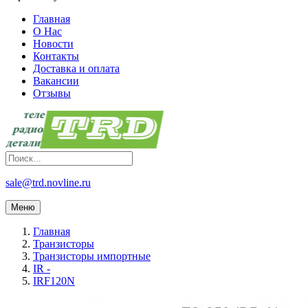
Главная
О Нас
Новости
Контакты
Доставка и оплата
Вакансии
Отзывы
sale@trd.novline.ru
Меню
Главная
Транзисторы
Транзисторы импортные
IR -
IRF120N