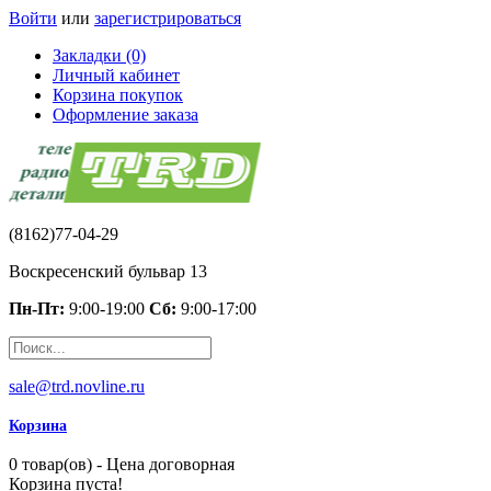
Войти
или
зарегистрироваться
Закладки (0)
Личный кабинет
Корзина покупок
Оформление заказа
(8162)77-04-29
Воскресенский бульвар 13
Пн-Пт:
9:00-19:00
Сб:
9:00-17:00
sale@trd.novline.ru
Корзина
0 товар(ов) - Цена договорная
Корзина пуста!