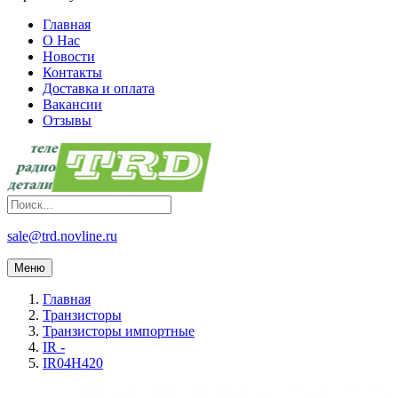
Главная
О Нас
Новости
Контакты
Доставка и оплата
Вакансии
Отзывы
sale@trd.novline.ru
Меню
Главная
Транзисторы
Транзисторы импортные
IR -
IR04H420