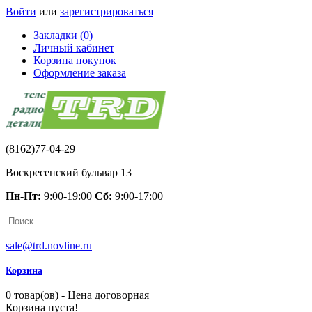
Войти
или
зарегистрироваться
Закладки (0)
Личный кабинет
Корзина покупок
Оформление заказа
(8162)77-04-29
Воскресенский бульвар 13
Пн-Пт:
9:00-19:00
Сб:
9:00-17:00
sale@trd.novline.ru
Корзина
0 товар(ов) - Цена договорная
Корзина пуста!