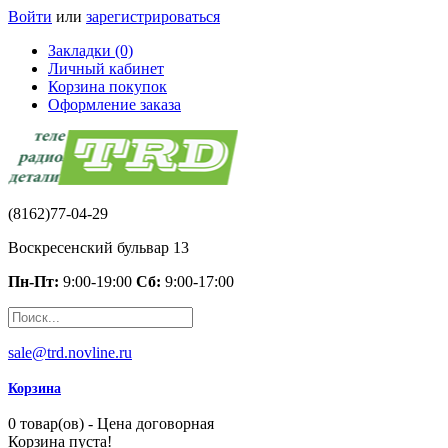
Войти
или
зарегистрироваться
Закладки (0)
Личный кабинет
Корзина покупок
Оформление заказа
(8162)77-04-29
Воскресенский бульвар 13
Пн-Пт:
9:00-19:00
Сб:
9:00-17:00
sale@trd.novline.ru
Корзина
0 товар(ов) - Цена договорная
Корзина пуста!