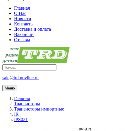
Главная
О Нас
Новости
Контакты
Доставка и оплата
Вакансии
Отзывы
sale@trd.novline.ru
Меню
Главная
Транзисторы
Транзисторы импортные
IR -
IPS021