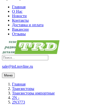
Главная
О Нас
Новости
Контакты
Доставка и оплата
Вакансии
Отзывы
sale@trd.novline.ru
Меню
Главная
Транзисторы
Транзисторы импортные
2N -
2N3773