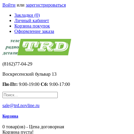
Войти
или
зарегистрироваться
Закладки (0)
Личный кабинет
Корзина покупок
Оформление заказа
(8162)77-04-29
Воскресенский бульвар 13
Пн-Пт:
9:00-19:00
Сб:
9:00-17:00
sale@trd.novline.ru
Корзина
0 товар(ов) - Цена договорная
Корзина пуста!