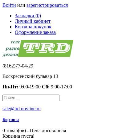
Войти
или
зарегистрироваться
Закладки (0)
Личный кабинет
Корзина покупок
Оформление заказа
(8162)77-04-29
Воскресенский бульвар 13
Пн-Пт:
9:00-19:00
Сб:
9:00-17:00
sale@trd.novline.ru
Корзина
0 товар(ов) - Цена договорная
Корзина пуста!