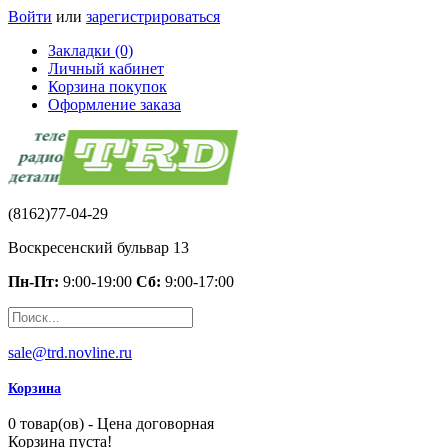
Войти
или
зарегистрироваться
Закладки (0)
Личный кабинет
Корзина покупок
Оформление заказа
(8162)77-04-29
Воскресенский бульвар 13
Пн-Пт:
9:00-19:00
Сб:
9:00-17:00
sale@trd.novline.ru
Корзина
0 товар(ов) - Цена договорная
Корзина пуста!