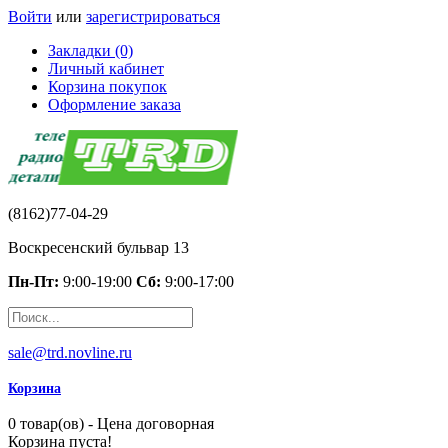
Войти
или
зарегистрироваться
Закладки (0)
Личный кабинет
Корзина покупок
Оформление заказа
(8162)77-04-29
Воскресенский бульвар 13
Пн-Пт:
9:00-19:00
Сб:
9:00-17:00
sale@trd.novline.ru
Корзина
0 товар(ов) - Цена договорная
Корзина пуста!