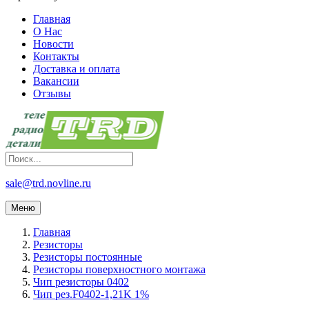
Главная
О Нас
Новости
Контакты
Доставка и оплата
Вакансии
Отзывы
sale@trd.novline.ru
Меню
Главная
Резисторы
Резисторы постоянные
Резисторы поверхностного монтажа
Чип резисторы 0402
Чип рез.F0402-1,21K 1%