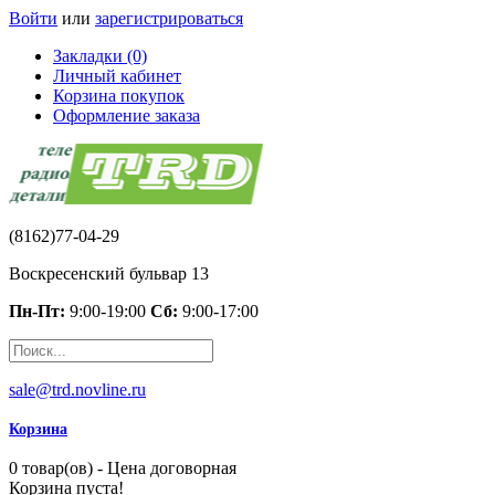
Войти
или
зарегистрироваться
Закладки (0)
Личный кабинет
Корзина покупок
Оформление заказа
(8162)77-04-29
Воскресенский бульвар 13
Пн-Пт:
9:00-19:00
Сб:
9:00-17:00
sale@trd.novline.ru
Корзина
0 товар(ов) - Цена договорная
Корзина пуста!