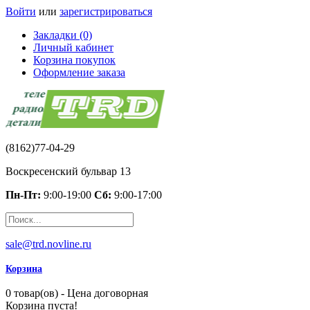
Войти
или
зарегистрироваться
Закладки (0)
Личный кабинет
Корзина покупок
Оформление заказа
(8162)77-04-29
Воскресенский бульвар 13
Пн-Пт:
9:00-19:00
Сб:
9:00-17:00
sale@trd.novline.ru
Корзина
0 товар(ов) - Цена договорная
Корзина пуста!