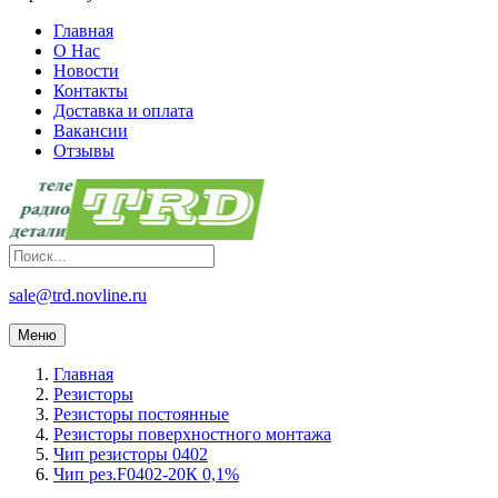
Главная
О Нас
Новости
Контакты
Доставка и оплата
Вакансии
Отзывы
sale@trd.novline.ru
Меню
Главная
Резисторы
Резисторы постоянные
Резисторы поверхностного монтажа
Чип резисторы 0402
Чип рез.F0402-20К 0,1%