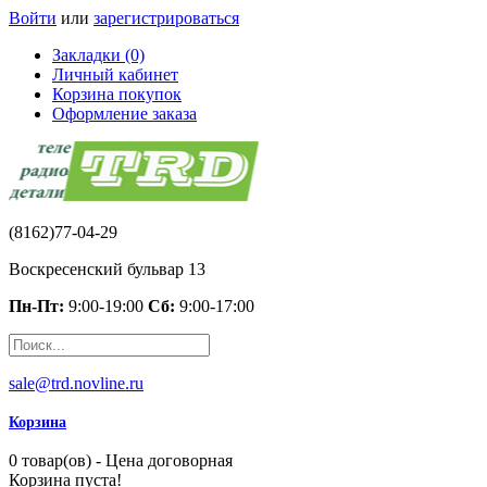
Войти
или
зарегистрироваться
Закладки (0)
Личный кабинет
Корзина покупок
Оформление заказа
(8162)77-04-29
Воскресенский бульвар 13
Пн-Пт:
9:00-19:00
Сб:
9:00-17:00
sale@trd.novline.ru
Корзина
0 товар(ов) - Цена договорная
Корзина пуста!