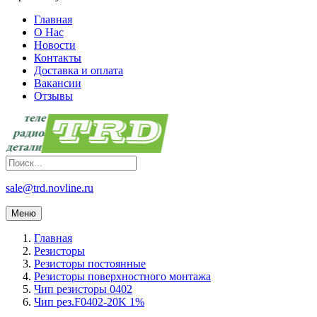
Главная
О Нас
Новости
Контакты
Доставка и оплата
Вакансии
Отзывы
sale@trd.novline.ru
Меню
Главная
Резисторы
Резисторы постоянные
Резисторы поверхностного монтажа
Чип резисторы 0402
Чип рез.F0402-20K 1%