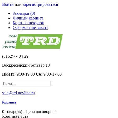
Войти
или
зарегистрироваться
Закладки (0)
Личный кабинет
Корзина покупок
Оформление заказа
(8162)77-04-29
Воскресенский бульвар 13
Пн-Пт:
9:00-19:00
Сб:
9:00-17:00
sale@trd.novline.ru
Корзина
0 товар(ов) - Цена договорная
Корзина пуста!