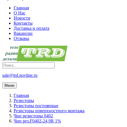
Главная
О Нас
Новости
Контакты
Доставка и оплата
Вакансии
Отзывы
sale@trd.novline.ru
Меню
Главная
Резисторы
Резисторы постоянные
Резисторы поверхностного монтажа
Чип резисторы 0402
Чип рез.F0402-24,9R 1%