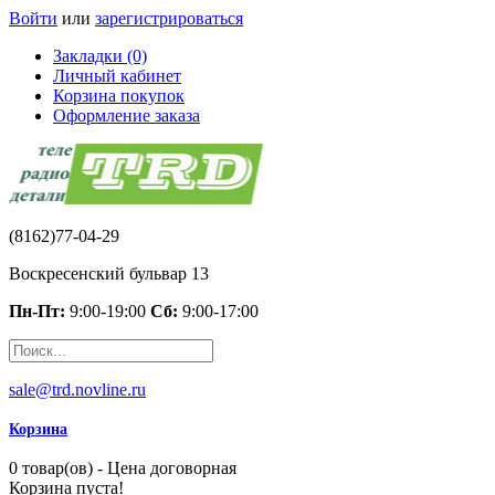
Войти
или
зарегистрироваться
Закладки (0)
Личный кабинет
Корзина покупок
Оформление заказа
(8162)77-04-29
Воскресенский бульвар 13
Пн-Пт:
9:00-19:00
Сб:
9:00-17:00
sale@trd.novline.ru
Корзина
0 товар(ов) - Цена договорная
Корзина пуста!