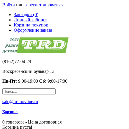
Войти
или
зарегистрироваться
Закладки (0)
Личный кабинет
Корзина покупок
Оформление заказа
(8162)77-04-29
Воскресенский бульвар 13
Пн-Пт:
9:00-19:00
Сб:
9:00-17:00
sale@trd.novline.ru
Корзина
0 товар(ов) - Цена договорная
Корзина пуста!