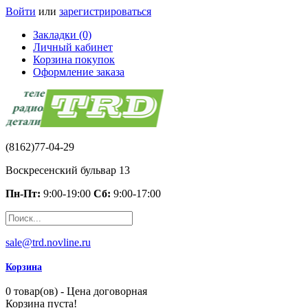
Войти
или
зарегистрироваться
Закладки (0)
Личный кабинет
Корзина покупок
Оформление заказа
(8162)77-04-29
Воскресенский бульвар 13
Пн-Пт:
9:00-19:00
Сб:
9:00-17:00
sale@trd.novline.ru
Корзина
0 товар(ов) - Цена договорная
Корзина пуста!