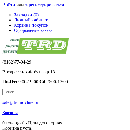
Войти
или
зарегистрироваться
Закладки (0)
Личный кабинет
Корзина покупок
Оформление заказа
(8162)77-04-29
Воскресенский бульвар 13
Пн-Пт:
9:00-19:00
Сб:
9:00-17:00
sale@trd.novline.ru
Корзина
0 товар(ов) - Цена договорная
Корзина пуста!