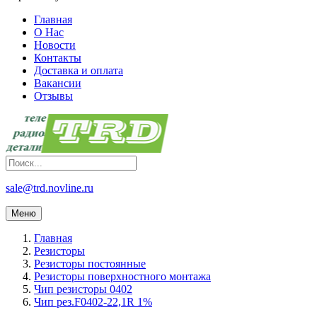
Главная
О Нас
Новости
Контакты
Доставка и оплата
Вакансии
Отзывы
sale@trd.novline.ru
Меню
Главная
Резисторы
Резисторы постоянные
Резисторы поверхностного монтажа
Чип резисторы 0402
Чип рез.F0402-22,1R 1%