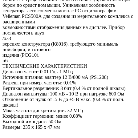
бором по средст вом мыши. Уникальная особенность
генератора - его совмести мость с PC осциллогра фом
Velleman PCS500А для создания из мерительного комплекса с
расширенными
возможностями отображения данных на дисплее. Прибор
поставляется в двух
/о33
версиях: конструктора (К8016), требующего минималь
нойсборки, и готового
изделия (PCG10).
н6
ТЕХНИЧЕСКИЕ ХАРАКТЕРИСТИКИ
Диапазон частот: 0.01 Гц - 1 МГц
Источник питания: адаптер 12 В/800 мА (PS1208)
Разреш. при измер. частоты: 0,01%
Вертикальное разрешение: 8 бит (0.4 % от полной шкалы)
Диапазон амплитуды: 100 мВ - 10 В при нагрузке 600 Ом
Отклонение от нуля: от -5 В до +5 В макс. (0.4 % от полн.
шкалы)
Макс. частота дискретизации: 32 МГц
Коэффициент гармоник: менее 0,08%
Выходной импеданс: 50 Ом
Размеры: 235 х 165 х 47 мм