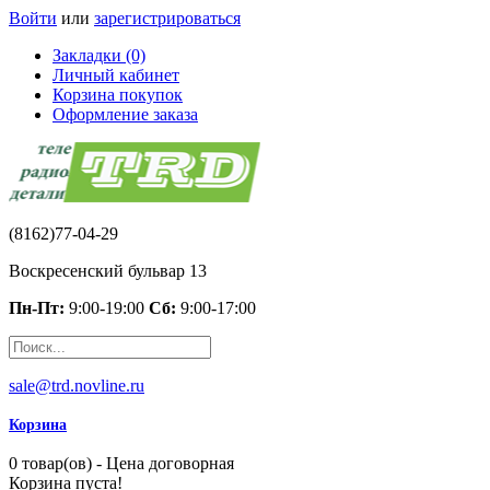
Войти
или
зарегистрироваться
Закладки (0)
Личный кабинет
Корзина покупок
Оформление заказа
(8162)77-04-29
Воскресенский бульвар 13
Пн-Пт:
9:00-19:00
Сб:
9:00-17:00
sale@trd.novline.ru
Корзина
0 товар(ов) - Цена договорная
Корзина пуста!