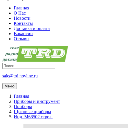
Главная
О Нас
Новости
Контакты
Доставка и оплата
Вакансии
Отзывы
sale@trd.novline.ru
Меню
Главная
Приборы и инструмент
Приборы
Щитовые приборы
Инд. М68502 стрел.