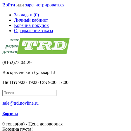
Войти
или
зарегистрироваться
Закладки (0)
Личный кабинет
Корзина покупок
Оформление заказа
(8162)77-04-29
Воскресенский бульвар 13
Пн-Пт:
9:00-19:00
Сб:
9:00-17:00
sale@trd.novline.ru
Корзина
0 товар(ов) - Цена договорная
Корзина пуста!