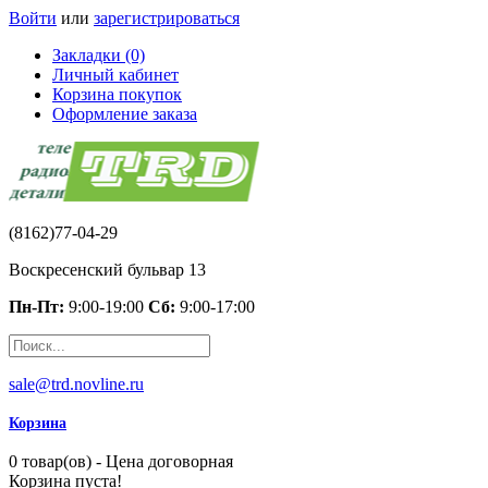
Войти
или
зарегистрироваться
Закладки (0)
Личный кабинет
Корзина покупок
Оформление заказа
(8162)77-04-29
Воскресенский бульвар 13
Пн-Пт:
9:00-19:00
Сб:
9:00-17:00
sale@trd.novline.ru
Корзина
0 товар(ов) - Цена договорная
Корзина пуста!