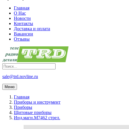
Главная
О Нас
Новости
Контакты
Доставка и оплата
Вакансии
Отзывы
sale@trd.novline.ru
Меню
Главная
Приборы и инструмент
Приборы
Щитовые приборы
Инд.магн.М7462 стрел.