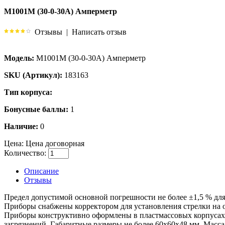
М1001М (30-0-30А) Амперметр
Отзывы
|
Написать отзыв
Модель:
М1001М (30-0-30А) Амперметр
SKU (Артикул):
183163
Тип корпуса:
Бонусные баллы:
1
Наличие:
0
Цена:
Цена договорная
Количество:
Описание
Отзывы
Предел допустимой основной погрешности не более ±1,5 % для к
Приборы снабжены корректором для установления стрелки на о
Приборы конструктивно оформлены в пластмассовых корпусах
загрязнений. Габаритные размеры не более 60х60х48 мм. Масса н