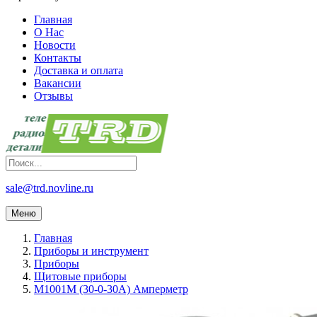
Главная
О Нас
Новости
Контакты
Доставка и оплата
Вакансии
Отзывы
sale@trd.novline.ru
Меню
Главная
Приборы и инструмент
Приборы
Щитовые приборы
М1001М (30-0-30А) Амперметр