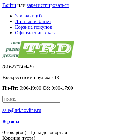
Войти
или
зарегистрироваться
Закладки (0)
Личный кабинет
Корзина покупок
Оформление заказа
(8162)77-04-29
Воскресенский бульвар 13
Пн-Пт:
9:00-19:00
Сб:
9:00-17:00
sale@trd.novline.ru
Корзина
0 товар(ов) - Цена договорная
Корзина пуста!