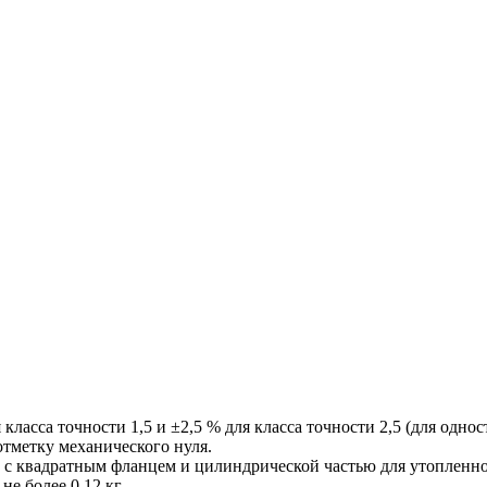
ласса точности 1,5 и ±2,5 % для класса точности 2,5 (для одно
тметку механического нуля.
 с квадратным фланцем и цилиндрической частью для утопленн
е более 0,12 кг.