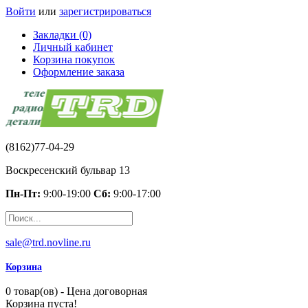
Войти
или
зарегистрироваться
Закладки (0)
Личный кабинет
Корзина покупок
Оформление заказа
(8162)77-04-29
Воскресенский бульвар 13
Пн-Пт:
9:00-19:00
Сб:
9:00-17:00
sale@trd.novline.ru
Корзина
0 товар(ов) - Цена договорная
Корзина пуста!