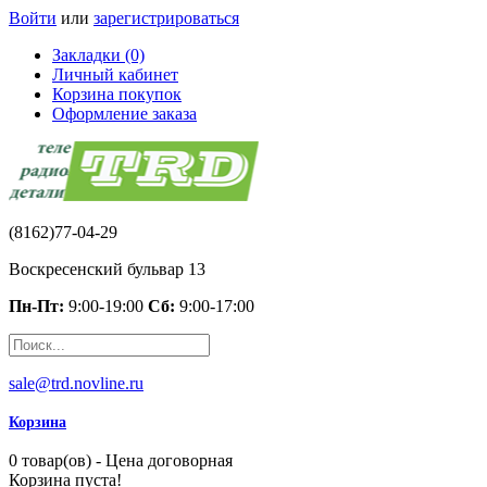
Войти
или
зарегистрироваться
Закладки (0)
Личный кабинет
Корзина покупок
Оформление заказа
(8162)77-04-29
Воскресенский бульвар 13
Пн-Пт:
9:00-19:00
Сб:
9:00-17:00
sale@trd.novline.ru
Корзина
0 товар(ов) - Цена договорная
Корзина пуста!