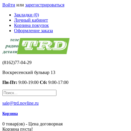
Войти
или
зарегистрироваться
Закладки (0)
Личный кабинет
Корзина покупок
Оформление заказа
(8162)77-04-29
Воскресенский бульвар 13
Пн-Пт:
9:00-19:00
Сб:
9:00-17:00
sale@trd.novline.ru
Корзина
0 товар(ов) - Цена договорная
Корзина пуста!