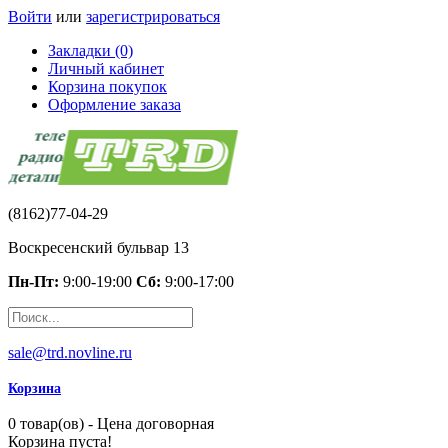
Войти
или
зарегистрироваться
Закладки (0)
Личный кабинет
Корзина покупок
Оформление заказа
(8162)77-04-29
Воскресенский бульвар 13
Пн-Пт:
9:00-19:00
Сб:
9:00-17:00
sale@trd.novline.ru
Корзина
0 товар(ов) - Цена договорная
Корзина пуста!