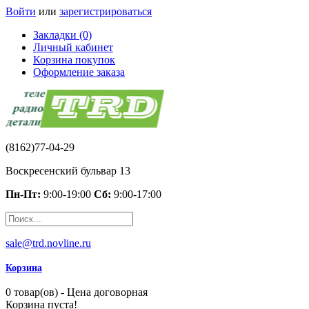
Войти
или
зарегистрироваться
Закладки (0)
Личный кабинет
Корзина покупок
Оформление заказа
(8162)77-04-29
Воскресенский бульвар 13
Пн-Пт:
9:00-19:00
Сб:
9:00-17:00
sale@trd.novline.ru
Корзина
0 товар(ов) - Цена договорная
Корзина пуста!