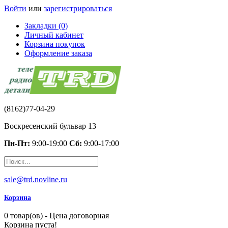
Войти
или
зарегистрироваться
Закладки (0)
Личный кабинет
Корзина покупок
Оформление заказа
(8162)77-04-29
Воскресенский бульвар 13
Пн-Пт:
9:00-19:00
Сб:
9:00-17:00
sale@trd.novline.ru
Корзина
0 товар(ов) - Цена договорная
Корзина пуста!