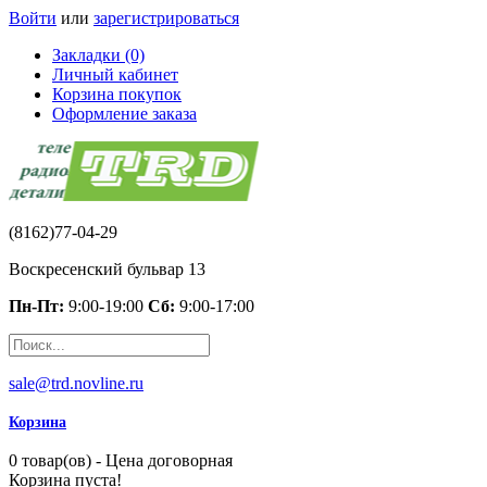
Войти
или
зарегистрироваться
Закладки (0)
Личный кабинет
Корзина покупок
Оформление заказа
(8162)77-04-29
Воскресенский бульвар 13
Пн-Пт:
9:00-19:00
Сб:
9:00-17:00
sale@trd.novline.ru
Корзина
0 товар(ов) - Цена договорная
Корзина пуста!