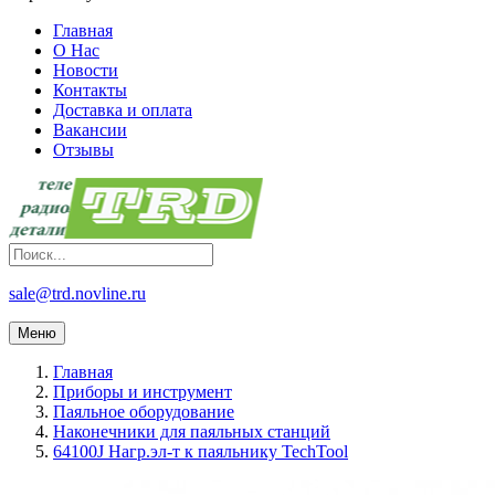
Главная
О Нас
Новости
Контакты
Доставка и оплата
Вакансии
Отзывы
sale@trd.novline.ru
Меню
Главная
Приборы и инструмент
Паяльное оборудование
Наконечники для паяльных станций
64100J Нагр.эл-т к паяльнику TechTool