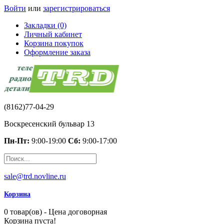
Войти
или
зарегистрироваться
Закладки (0)
Личный кабинет
Корзина покупок
Оформление заказа
(8162)77-04-29
Воскресенский бульвар 13
Пн-Пт:
9:00-19:00
Сб:
9:00-17:00
sale@trd.novline.ru
Корзина
0 товар(ов) - Цена договорная
Корзина пуста!