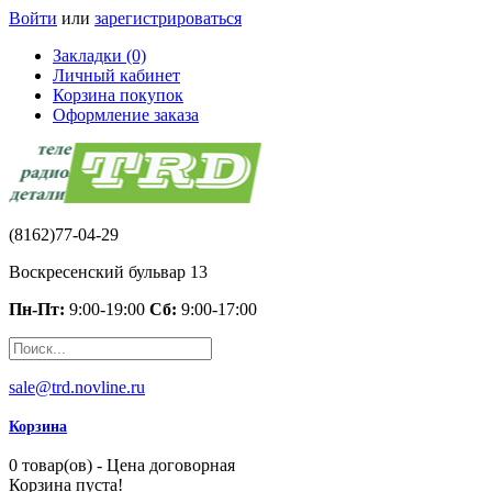
Войти
или
зарегистрироваться
Закладки (0)
Личный кабинет
Корзина покупок
Оформление заказа
(8162)77-04-29
Воскресенский бульвар 13
Пн-Пт:
9:00-19:00
Сб:
9:00-17:00
sale@trd.novline.ru
Корзина
0 товар(ов) - Цена договорная
Корзина пуста!