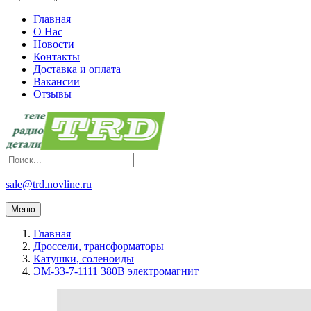
Главная
О Нас
Новости
Контакты
Доставка и оплата
Вакансии
Отзывы
sale@trd.novline.ru
Меню
Главная
Дроссели, трансформаторы
Катушки, соленоиды
ЭМ-33-7-1111 380В электромагнит