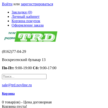
Войти
или
зарегистрироваться
Закладки (0)
Личный кабинет
Корзина покупок
Оформление заказа
(8162)77-04-29
Воскресенский бульвар 13
Пн-Пт:
9:00-19:00
Сб:
9:00-17:00
sale@trd.novline.ru
Корзина
0 товар(ов) - Цена договорная
Корзина пуста!