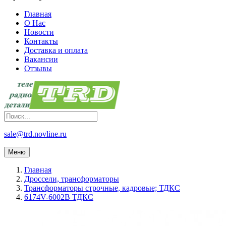
Главная
О Нас
Новости
Контакты
Доставка и оплата
Вакансии
Отзывы
sale@trd.novline.ru
Меню
Главная
Дроссели, трансформаторы
Трансформаторы строчные, кадровые; ТДКС
6174V-6002B ТДКС