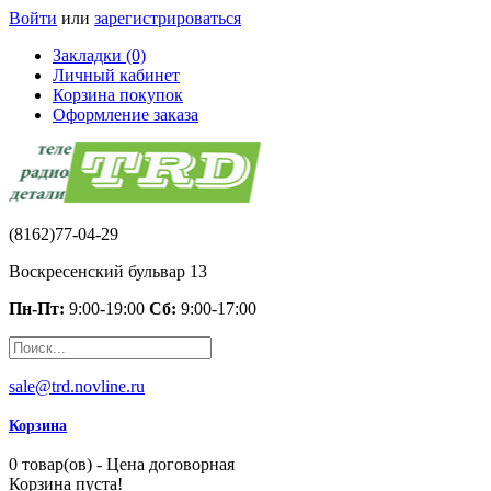
Войти
или
зарегистрироваться
Закладки (0)
Личный кабинет
Корзина покупок
Оформление заказа
(8162)77-04-29
Воскресенский бульвар 13
Пн-Пт:
9:00-19:00
Сб:
9:00-17:00
sale@trd.novline.ru
Корзина
0 товар(ов) - Цена договорная
Корзина пуста!