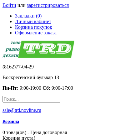
Войти
или
зарегистрироваться
Закладки (0)
Личный кабинет
Корзина покупок
Оформление заказа
(8162)77-04-29
Воскресенский бульвар 13
Пн-Пт:
9:00-19:00
Сб:
9:00-17:00
sale@trd.novline.ru
Корзина
0 товар(ов) - Цена договорная
Корзина пуста!