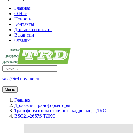
Главная
О Нас
Новости
Контакты
Доставка и оплата
Вакансии
Отзывы
sale@trd.novline.ru
Меню
Главная
Дроссели, трансформаторы
Трансформаторы строчные, кадровые; ТДКС
BSC21-2657S ТДКС