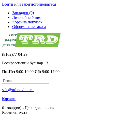
Войти
или
зарегистрироваться
Закладки (0)
Личный кабинет
Корзина покупок
Оформление заказа
(8162)77-04-29
Воскресенский бульвар 13
Пн-Пт:
9:00-19:00
Сб:
9:00-17:00
sale@trd.novline.ru
Корзина
0 товар(ов) - Цена договорная
Корзина пуста!