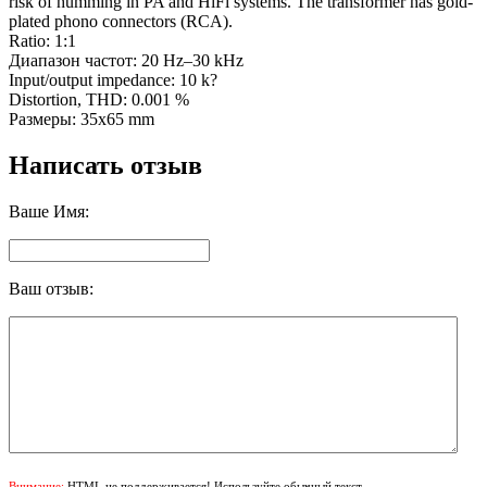
risk of humming in PA and HiFi systems. The transformer has gold-
plated phono connectors (RCA).
Ratio: 1:1
Диапазон частот: 20 Hz–30 kHz
Input/output impedance: 10 k?
Distortion, THD: 0.001 %
Размеры: 35х65 mm
Написать отзыв
Ваше Имя:
Ваш отзыв:
Внимание:
HTML не поддерживается! Используйте обычный текст.