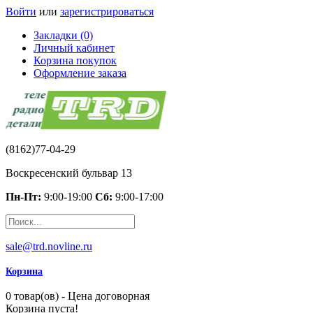
Войти
или
зарегистрироваться
Закладки (0)
Личный кабинет
Корзина покупок
Оформление заказа
(8162)77-04-29
Воскресенский бульвар 13
Пн-Пт:
9:00-19:00
Сб:
9:00-17:00
sale@trd.novline.ru
Корзина
0 товар(ов) - Цена договорная
Корзина пуста!