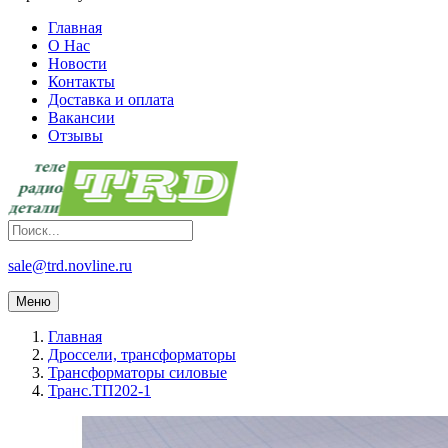
Главная
О Нас
Новости
Контакты
Доставка и оплата
Вакансии
Отзывы
sale@trd.novline.ru
Меню
Главная
Дроссели, трансформаторы
Трансформаторы силовые
Транс.ТП202-1