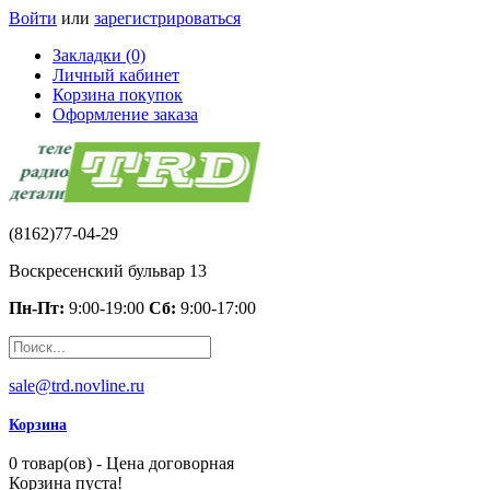
Войти
или
зарегистрироваться
Закладки (0)
Личный кабинет
Корзина покупок
Оформление заказа
(8162)77-04-29
Воскресенский бульвар 13
Пн-Пт:
9:00-19:00
Сб:
9:00-17:00
sale@trd.novline.ru
Корзина
0 товар(ов) - Цена договорная
Корзина пуста!