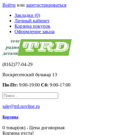
Войти
или
зарегистрироваться
Закладки (0)
Личный кабинет
Корзина покупок
Оформление заказа
(8162)77-04-29
Воскресенский бульвар 13
Пн-Пт:
9:00-19:00
Сб:
9:00-17:00
sale@trd.novline.ru
Корзина
0 товар(ов) - Цена договорная
Корзина пуста!