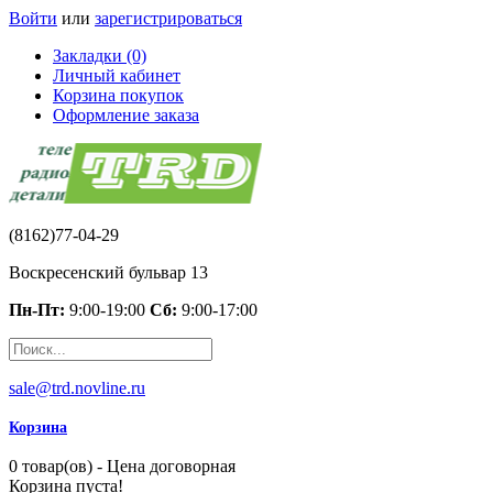
Войти
или
зарегистрироваться
Закладки (0)
Личный кабинет
Корзина покупок
Оформление заказа
(8162)77-04-29
Воскресенский бульвар 13
Пн-Пт:
9:00-19:00
Сб:
9:00-17:00
sale@trd.novline.ru
Корзина
0 товар(ов) - Цена договорная
Корзина пуста!