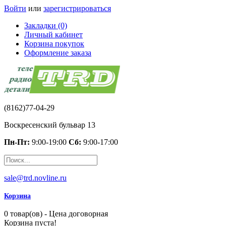
Войти
или
зарегистрироваться
Закладки (0)
Личный кабинет
Корзина покупок
Оформление заказа
(8162)77-04-29
Воскресенский бульвар 13
Пн-Пт:
9:00-19:00
Сб:
9:00-17:00
sale@trd.novline.ru
Корзина
0 товар(ов) - Цена договорная
Корзина пуста!