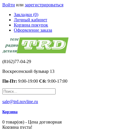
Войти
или
зарегистрироваться
Закладки (0)
Личный кабинет
Корзина покупок
Оформление заказа
(8162)77-04-29
Воскресенский бульвар 13
Пн-Пт:
9:00-19:00
Сб:
9:00-17:00
sale@trd.novline.ru
Корзина
0 товар(ов) - Цена договорная
Корзина пуста!