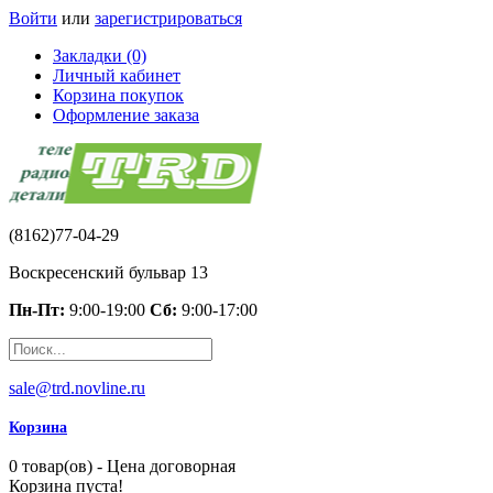
Войти
или
зарегистрироваться
Закладки (0)
Личный кабинет
Корзина покупок
Оформление заказа
(8162)77-04-29
Воскресенский бульвар 13
Пн-Пт:
9:00-19:00
Сб:
9:00-17:00
sale@trd.novline.ru
Корзина
0 товар(ов) - Цена договорная
Корзина пуста!