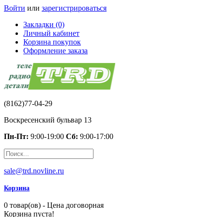
Войти
или
зарегистрироваться
Закладки (0)
Личный кабинет
Корзина покупок
Оформление заказа
(8162)77-04-29
Воскресенский бульвар 13
Пн-Пт:
9:00-19:00
Сб:
9:00-17:00
sale@trd.novline.ru
Корзина
0 товар(ов) - Цена договорная
Корзина пуста!