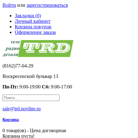
Войти
или
зарегистрироваться
Закладки (0)
Личный кабинет
Корзина покупок
Оформление заказа
(8162)77-04-29
Воскресенский бульвар 13
Пн-Пт:
9:00-19:00
Сб:
9:00-17:00
sale@trd.novline.ru
Корзина
0 товар(ов) - Цена договорная
Корзина пуста!