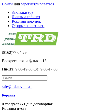
Войти
или
зарегистрироваться
Закладки (0)
Личный кабинет
Корзина покупок
Оформление заказа
(8162)77-04-29
Воскресенский бульвар 13
Пн-Пт:
9:00-19:00
Сб:
9:00-17:00
sale@trd.novline.ru
Корзина
0 товар(ов) - Цена договорная
Корзина пуста!