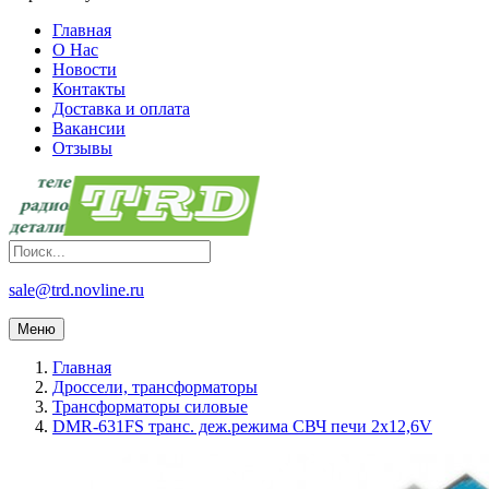
Главная
О Нас
Новости
Контакты
Доставка и оплата
Вакансии
Отзывы
sale@trd.novline.ru
Меню
Главная
Дроссели, трансформаторы
Трансформаторы силовые
DMR-631FS транс. деж.режима СВЧ печи 2х12,6V