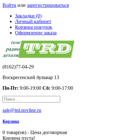
Войти
или
зарегистрироваться
Закладки (0)
Личный кабинет
Корзина покупок
Оформление заказа
(8162)77-04-29
Воскресенский бульвар 13
Пн-Пт:
9:00-19:00
Сб:
9:00-17:00
sale@trd.novline.ru
Корзина
0 товар(ов) - Цена договорная
Корзина пуста!