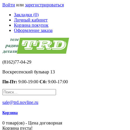
Войти
или
зарегистрироваться
Закладки (0)
Личный кабинет
Корзина покупок
Оформление заказа
(8162)77-04-29
Воскресенский бульвар 13
Пн-Пт:
9:00-19:00
Сб:
9:00-17:00
sale@trd.novline.ru
Корзина
0 товар(ов) - Цена договорная
Корзина пуста!