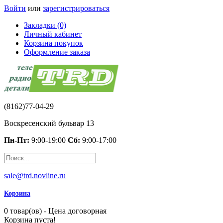
Войти
или
зарегистрироваться
Закладки (0)
Личный кабинет
Корзина покупок
Оформление заказа
(8162)77-04-29
Воскресенский бульвар 13
Пн-Пт:
9:00-19:00
Сб:
9:00-17:00
sale@trd.novline.ru
Корзина
0 товар(ов) - Цена договорная
Корзина пуста!