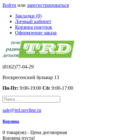
Войти
или
зарегистрироваться
Закладки (0)
Личный кабинет
Корзина покупок
Оформление заказа
(8162)77-04-29
Воскресенский бульвар 13
Пн-Пт:
9:00-19:00
Сб:
9:00-17:00
sale@trd.novline.ru
Корзина
0 товар(ов) - Цена договорная
Корзина пуста!