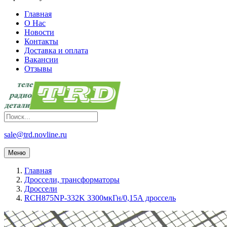
Главная
О Нас
Новости
Контакты
Доставка и оплата
Вакансии
Отзывы
sale@trd.novline.ru
Меню
Главная
Дроссели, трансформаторы
Дроссели
RCH875NP-332K 3300мкГн/0,15А дроссель