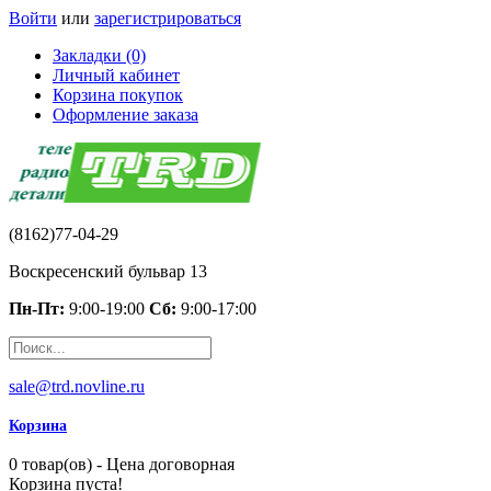
Войти
или
зарегистрироваться
Закладки (0)
Личный кабинет
Корзина покупок
Оформление заказа
(8162)77-04-29
Воскресенский бульвар 13
Пн-Пт:
9:00-19:00
Сб:
9:00-17:00
sale@trd.novline.ru
Корзина
0 товар(ов) - Цена договорная
Корзина пуста!