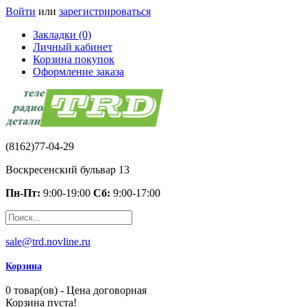
Войти
или
зарегистрироваться
Закладки (0)
Личный кабинет
Корзина покупок
Оформление заказа
(8162)77-04-29
Воскресенский бульвар 13
Пн-Пт:
9:00-19:00
Сб:
9:00-17:00
sale@trd.novline.ru
Корзина
0 товар(ов) - Цена договорная
Корзина пуста!