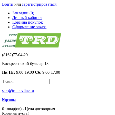
Войти
или
зарегистрироваться
Закладки (0)
Личный кабинет
Корзина покупок
Оформление заказа
(8162)77-04-29
Воскресенский бульвар 13
Пн-Пт:
9:00-19:00
Сб:
9:00-17:00
sale@trd.novline.ru
Корзина
0 товар(ов) - Цена договорная
Корзина пуста!